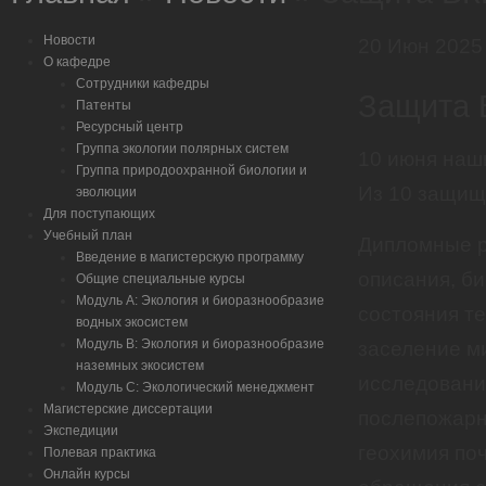
Новости
20
Июн
2025
О кафедре
Сотрудники кафедры
Защита 
Патенты
Ресурсный центр
Группа экологии полярных систем
10 июня наш
Группа природоохранной биологии и
Из 10 защища
эволюции
Для поступающих
Учебный план
Дипломные р
Введение в магистерскую программу
описания, би
Общие специальные курсы
Модуль А: Экология и биоразнообразие
состояния т
водных экосистем
Модуль B: Экология и биоразнообразие
заселение м
наземных экосистем
исследовани
Модуль C: Экологический менеджмент
Магистерские диссертации
послепожарн
Экспедиции
геохимия поч
Полевая практика
Онлайн курсы