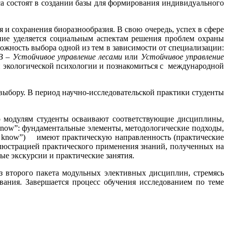
рса состоят в создании базы для формирования индивидуального
и сохранения биоразнообразия. В свою очередь, успех в сфере
ние уделяется социальным аспектам решения проблем охраны
можность выбора одной из тем в зависимости от специализации:
В – Устойчивое управление лесами
или
Устойчивое управление
ми экологической психологии и познакомиться с международной
выбору. В период научно-исследовательской практики студенты
о модулям студенты осваивают соответствующие дисциплины,
 know”: фундаментальные элементы, методологические подходы,
ld know”) имеют практическую направленность (практические
ллюстрацией практического применения знаний, полученных на
ые экскурсии и практические занятия.
з второго пакета модульных элективных дисциплин, стремясь
ания. Завершается процесс обучения исследованием по теме