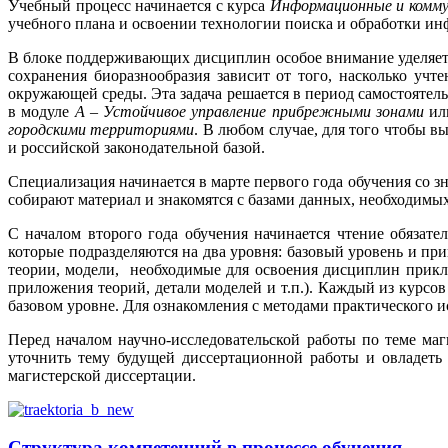
Учебный процесс начинается с курса
Информационные и коммун
учебного плана и освоении технологии поиска и обработки ин
В блоке поддерживающих дисциплин особое внимание уделяется
сохранения биоразнообразия зависит от того, насколько у
окружающей среды. Эта задача решается в период самостоятель
в модуле
А – Устойчивое управление прибрежными зонами
и
городскими территориями
. В любом случае, для того чтобы 
и российской законодательной базой.
Специализация начинается в марте первого года обучения со 
собирают материал и знакомятся с базами данных, необходимы
С началом второго года обучения начинается чтение обяза
которые подразделяются на два уровня: базовый уровень и пр
теории, модели, необходимые для освоения дисциплин прикл
приложения теорий, детали моделей и т.п.). Каждый из курс
базовом уровне. Для ознакомления с методами практического 
Перед началом научно-исследовательской работы по теме ма
уточнить тему будущей диссертационной работы и овладеть
магистерской диссертации.
Структура компетенций в процессе обучения