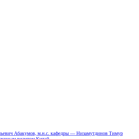
ильевич Абакумов, м.н.с. кафедры — Низамутдинов Тимур
научным визитом Китай.