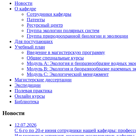
Новости
О кафедре
Сотрудники кафедры
Патенты
Ресурсный центр
Группа экологии полярных систем
Группа природоохранной биологии и эволюции
Для поступающих
Учебный план
Введение в магистерскую программу
Общие специальные курсы
Модуль А: Экология и биоразнообразие водных эко
Модуль B: Экология и биоразнообразие наземных э
Модуль C: Экологический менеджмент
Магистерские диссертации
Экспедиции
Полевая практика
Онлайн курсы
Библиотека
Новости
12.07.2026
С 6-го по 20-е июня сотрудники нашей кафедры: профес
Ильгизович и аспирант, инженер-исследователь кафедр