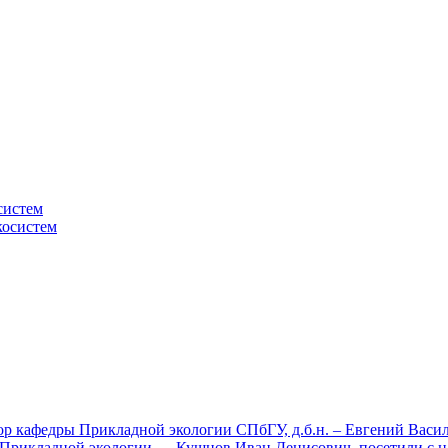
систем
косистем
сор кафедры Прикладной экологии СПбГУ, д.б.н. – Евгений Вас
ы Прикладной экологии — Кушнов Иван Денисович, посетили с 