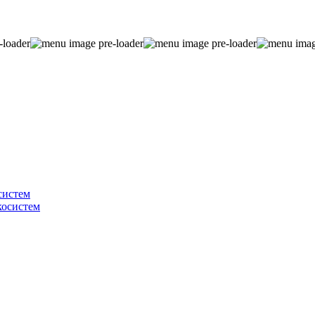
систем
косистем