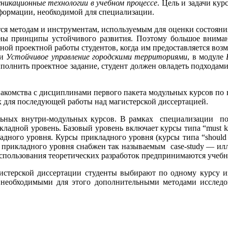
икационные технологии в учебном процессе
. Цель и задачи ку
формации, необходимой для специализации.
 методам и инструментам, используемым для оценки состояния 
чтены принципы устойчивого развития. Поэтому большое внима
ной проектной работы студентов, когда им предоставляется воз
ли
Устойчивое управление городскими территориями
, в модуле
выполнить проектное задание, студент должен овладеть подхода
знакомства с дисциплинами первого пакета модульных курсов по 
х для последующей работы над магистерской диссертацией.
тельных внутри-модульных курсов. В рамках специализации п
икладной уровень. Базовый уровень включает курсы типа “must
адного уровня. Курсы прикладного уровня (курсы типа “shou
ов прикладного уровня снабжен так называемым case-study — и
использования теоретических разработок предпринимаются учебн
гистерской диссертации студенты выбирают по одному курсу и
 необходимыми для этого дополнительными методами исследов