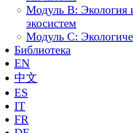
Модуль B: Экология 
экосистем
Модуль C: Экологич
Библиотека
EN
中文
ES
IT
FR
DE