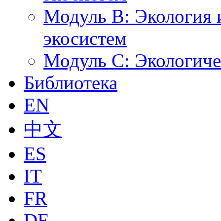
Модуль B: Экология 
экосистем
Модуль C: Экологич
Библиотека
EN
中文
ES
IT
FR
DE