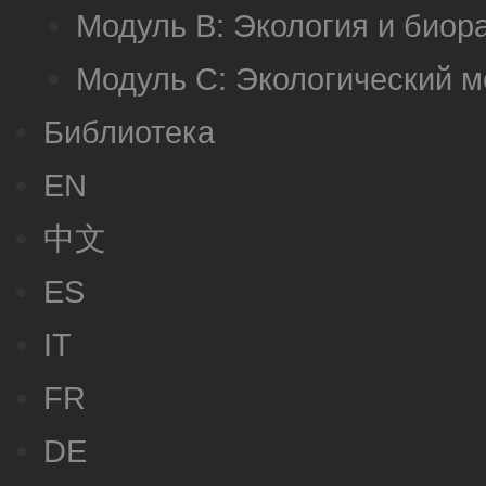
Модуль B: Экология и биор
Модуль C: Экологический 
Библиотека
EN
中文
ES
IT
FR
DE