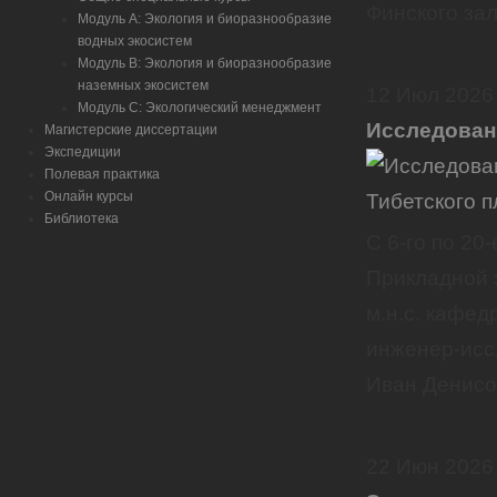
Финского зал
Модуль А: Экология и биоразнообразие
водных экосистем
Модуль B: Экология и биоразнообразие
наземных экосистем
12
Июл
2026
Модуль C: Экологический менеджмент
Исследован
Магистерские диссертации
Экспедиции
Полевая практика
Онлайн курсы
Библиотека
С 6-го по 2
Прикладной э
м.н.с. кафе
инженер-исс
Иван Денисо
22
Июн
2026