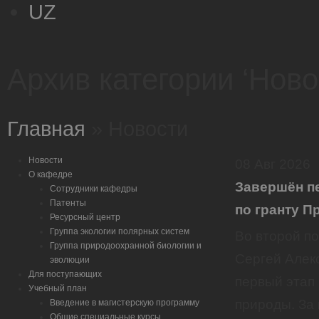
UZ
Архив категории ‘Ново
Главная
»
Новости
Новости
08
Авг
2026
О кафедре
Завершён п
Сотрудники кафедры
Патенты
по гранту 
Ресурсный центр
Группа экологии полярных систем
Во второй п
Группа природоохранной биологии и
Сергей Алек
эволюции
Для поступающих
первый этап
Учебный план
природы. За
Введение в магистерскую программу
Общие специальные курсы