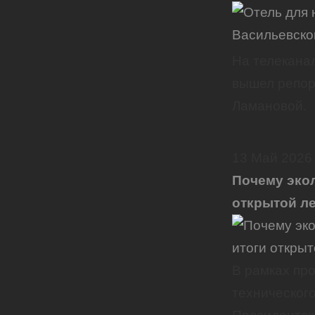
На телекана
вышел репор
Ламановой.
13
Май
2026
Почему экол
открытой л
В рамках пр
технического