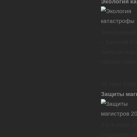
Экология к
Заведующий,
– Евгений В
выпуске нау
«Бозон смыс
08
Июн
2026
Защиты маг
3 и 4 июня 
студентов н