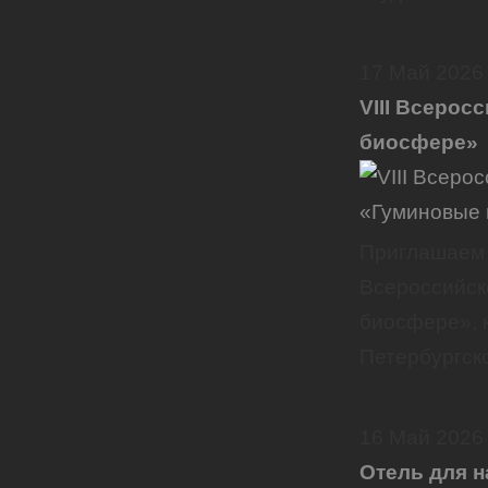
17
Май
2026
VIII Всерос
биосфере»
Приглашаем в
Всероссийск
биосфере», к
Петербургск
16
Май
2026
Отель для 