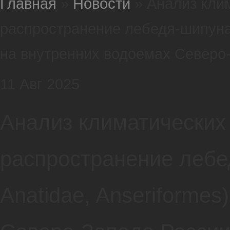
Главная
»
Новости
»
Анализ кли
распространение лебедя-шипуна (
на внутренних водоемах Северо
11
Авг
2025
Анализ климатических
распространение лебед
Anatidae, Anseriforme