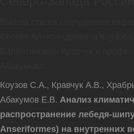
Северо-Запада Росси
Вышла статья сотрудников кафед
Сергея Александровича Коузова
Валентиновны Кравчук и професс
Абакумова:
Коузов С.А., Кравчук А.В., Храб
Абакумов Е.В.
Анализ климати
распространение лебедя-шипуна
Anseriformes) на внутренних 